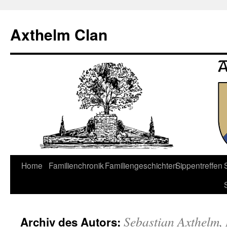
Axthelm Clan
Springe
Home
Familienchronik
Familiengeschichten
Sippentreffen
zum
Inhalt
Sebastian Axthelm,
Archiv des Autors: