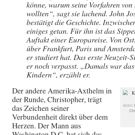
könne, warum seine Vorfahren von 
wollten“, sagt sie lachend. John J
bestätigt die Geschichte. Inzwische
einiges getan. Für ihn ist das Sippe
Auftakt einer Europareise. Von Os
über Frankfurt, Paris und Amster
er studiert hat. Das erste Neuzeit-S
er noch verpasst. „Damals war das 
Kindern“, erzählt er.
Der andere Amerika-Axthelm in
der Runde, Christopher, trägt
v.l.n.r
das Zeichen seiner
Chr
Verbundenheit direkt über dem
Herzen. Der Mann aus
Washington D.C. hat sich das