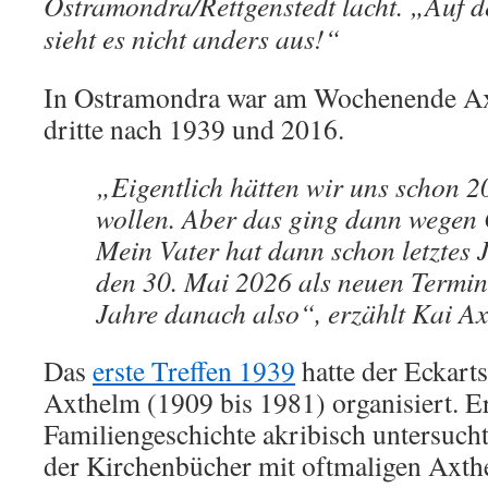
Ostramondra/Rettgenstedt lacht. „Auf d
sieht es nicht anders aus!“
In Ostra­mon­dra war am Wochen­ende Axt
dritte nach 1939 und 2016.
„Eigent­lich hät­ten wir uns schon 20
wol­len. Aber das ging dann wegen 
Mein Vater hat dann schon letz­tes
den 30. Mai 2026 als neuen Ter­min f
Jahre danach also“, erzählt Kai Ax
Das
erste Treffen 1939
hatte der Eckart
Axthelm (1909 bis 1981) organisiert. Er
Familiengeschichte akribisch untersuch
der Kirchenbücher mit oftmaligen Ax