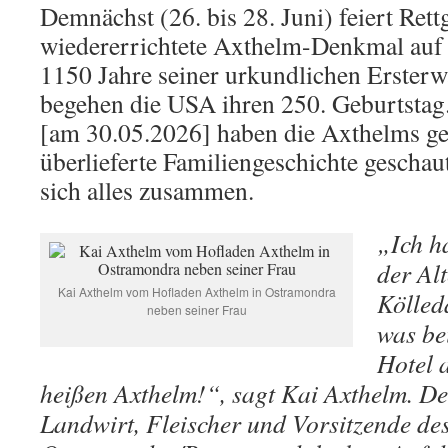
Demnächst (26. bis 28. Juni) feiert Ret
wiedererrichtete Axthelm-Denkmal auf
1150 Jahre seiner urkundlichen Ersterw
begehen die USA ihren 250. Geburtstag.
[am 30.05.2026] haben die Axthelms ge
überlieferte Familiengeschichte geschau
sich alles zusammen.
„Ich h
der Al
Kai Axthelm vom Hofladen Axthelm in Ostramondra
Kölleda
neben seiner Frau
was bei
Hotel 
heißen Axthelm!“, sagt Kai Axthelm. D
Landwirt, Fleischer und Vorsitzende de