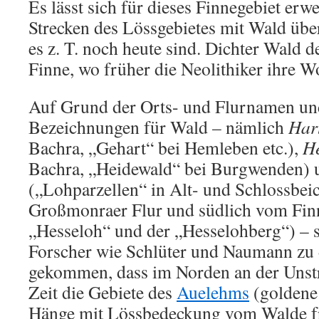
Es lässt sich für dieses Finnegebiet erwe
Strecken des Lössgebietes mit Wald übe
es z. T. noch heute sind. Dichter Wald d
Finne, wo früher die Neolithiker ihre 
Auf Grund der Orts- und Flurnamen und
Bezeichnungen für Wald – nämlich
Har
Bachra, „Gehart“ bei Hemleben etc.),
H
Bachra, „Heidewald“ bei Burgwenden)
(„Lohparzellen“ in Alt- und Schlossbeic
Großmonraer Flur und südlich vom Fin
„Hesseloh“ und der „Hesselohberg“) – 
Forscher wie Schlüter und Naumann zu d
gekommen, dass im Norden an der Unstru
Zeit die Gebiete des
Auelehms
(goldene
Hänge mit Lössbedeckung
vom Walde f