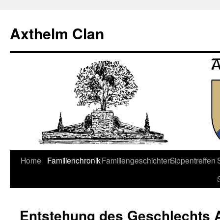
Axthelm Clan
Springe
Home
Familienchronik
Familiengeschichten
Sippentreffen
zum
Inhalt
Entstehung des Geschlechts 