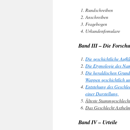
Rundschreiben
Anschreiben
Fragebogen
Urkundenfomulare
Band III – Die Forsch
Die geschichtliche Aufk
Die
Etymologie
des Nam
Die
heraldischen Grund
Wappen geschichtlich un
Entstehung
des Geschlec
einer Darstellung.
Älteste Stammgeschlech
Das Geschlecht Axthel
Band IV – Urteile