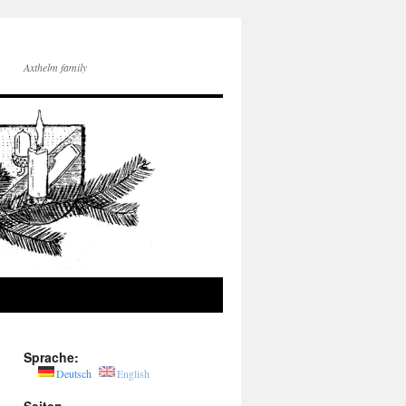
Axthelm family
Sprache:
Deutsch
English