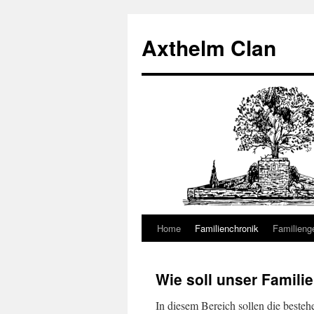
Axthelm Clan
Home
Familienchronik
Familieng
Springe
zum
Wie soll unser Famili
Inhalt
In diesem Bereich sollen die best