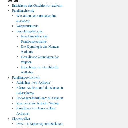
Seiten
Entstehung des Geschlechts Axthelm.
Familienchronik
Wie soll unser Familienarchiv
aussehen?
Wappenurkunde
Forschungsberichte
Eine Legende in der
Familiengeschichte
Die Etymologie des Namens
Axthelm
Heraldische Grundlagen der
Wappen
Entstehung des Geschlechts
Axthelm
Familiengeschichten
Adelslinie „von Axthelm“
Pfarrer Axthelm und die Kanzel in
Eckartsberga
Hof-Wagenfabrik Darr & Axthelm
Karosseriebau Axthelm Weimar
Plüschtiere von Hansa (Hans
Axthelm)
Sippentreffen
1939 – 1. Sippentag mit Denkstein