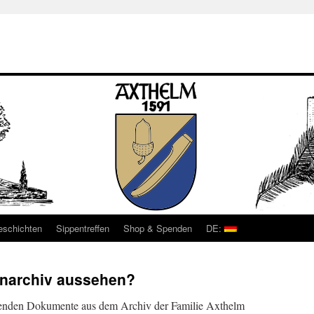
eschichten
Sippentreffen
Shop & Spenden
DE:
enarchiv aussehen?
ehenden Dokumente aus dem Archiv der Familie Axthelm